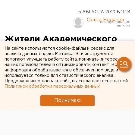
5 АВГУСТА 2010 В 11:24
Ольга Беляева
Жители Академического
уже несколько дней живут
На сайте используются cookie-файлы и сервис для
анализа данных Яндекс.Метрика. Эти инструменты
без воды
помогают улучшать работу сайта, понимать интересы
наших пользователей и оптимизировать контент. Вся
информация обрабатывается в обезличенном виде и
В пик жары жители микрорайона Академический
используется только для статистического анализа.
остались без горячей и холодной воды,
Продолжая использовать сайт, вы соглашаетесь с нашей
Политикой обработки персональных данных
.
сообщили агентству ЕАН владельцы квартир в
новостройках.
Принимаю
В пик жары жители микрорайона Академический
остались без горячей и холодной воды, сообщили
агентству ЕАН владельцы квартир в новостройках.
По словам жильцов, вода, если и бежит, то только