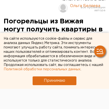
Ольга Беляева
Погорельцы из Вижая
могут получить квартиры в
Ивделе
На сайте используются cookie-файлы и сервис для
анализа данных Яндекс.Метрика. Эти инструменты
помогают улучшать работу сайта, понимать интересы
Александр Мишарин 12 августа находится в
наших пользователей и оптимизировать контент. Вся
Ивделе в оперативном штабе по ликвидации ЧС,
информация обрабатывается в обезличенном виде и
сообщили агентству ЕАН в департаменте
используется только для статистического анализа.
Продолжая использовать сайт, вы соглашаетесь с нашей
информационной политики губернатора.
Политикой обработки персональных данных
.
Александр Мишарин 12 августа находится в Ивделе
Принимаю
в оперативном штабе по ликвидации ЧС, сообщили
агентству ЕАН в департаменте информационной
политики губернатора. Глава региона 11 августа
срочно вылетел в Ивдельский городской округ на
место чрезвычайной ситуации, сложившейся в