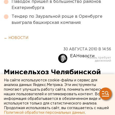
Паводок пришел в большинство районов
Екатеринбурга
Тендер по Зауральной роще в Оренбурге
выиграла башкирская компания
← НОВОСТИ
30 АВГУСТА 2010 В 14:56
ЕАНовости
Минсельхоз Челябинской
области начал сбор
На сайте используются cookie-файлы и сервис для
анализа данных Яндекс.Метрика. Эти инструменты
документов для выплаты
помогают улучшать работу сайта, понимать интересы
наших пользователей и оптимизировать контент. Вся
субсидий пострадавшим от
информация обрабатывается в обезличенном виде и
используется только для статистического анализа.
засухи
Продолжая использовать сайт, вы соглашаетесь с нашей
Политикой обработки персональных данных
.
сельхозтоваропроизводител