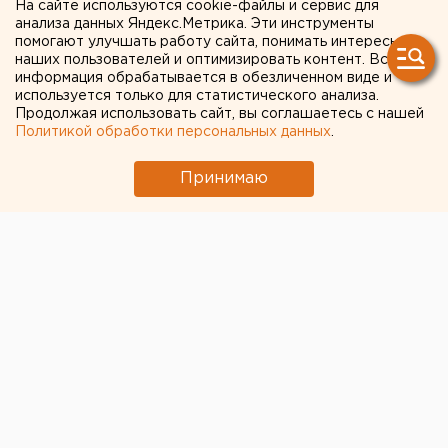
На сайте используются cookie-файлы и сервис для
два этапа
анализа данных Яндекс.Метрика. Эти инструменты
помогают улучшать работу сайта, понимать интересы
наших пользователей и оптимизировать контент. Вся
«Кросс нации -2010» пройдет в Свердловской
информация обрабатывается в обезличенном виде и
области 25-26 сентября 2010 года, сообщили
используется только для статистического анализа.
Продолжая использовать сайт, вы соглашаетесь с нашей
агентству ЕАН в региональном министерстве по
Политикой обработки персональных данных
.
физической культуре и спорту.
Принимаю
«Кросс нации -2010» пройдет в Свердловской
области 25-26 сентября 2010 года, сообщили
агентству ЕАН в региональном министерстве по
физической культуре и спорту.
В правительстве Свердловской области состоялся
оргкомитет по проведению массовых соревнований
по легкой атлетике «Кросса нации -2010». Провел
совещание с представителями управленческих
округов, министерств и ведомств Среднего Урала
министр по физической культуре и спорту
Свердловской области Леонид Рапопорт. Старты