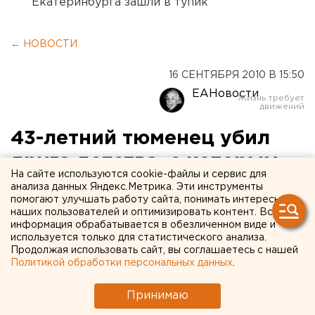
Екатеринбурга зашли в тупик
← НОВОСТИ
16 СЕНТЯБРЯ 2010 В 15:50
ЕАНовости
43-летний тюменец убил
друга детства, с которым
На сайте используются cookie-файлы и сервис для
был знаком 30 лет
анализа данных Яндекс.Метрика. Эти инструменты
помогают улучшать работу сайта, понимать интересы
наших пользователей и оптимизировать контент. Вся
В Тюмени задержан местный житель, убивший
информация обрабатывается в обезличенном виде и
своего друга, с которым был знаком 30 лет,
используется только для статистического анализа.
Продолжая использовать сайт, вы соглашаетесь с нашей
сообщили агентству ЕАН в следственном
Политикой обработки персональных данных
.
управлении Следственного комитета при
прокуратуре РФ по Тюменской области.
Принимаю