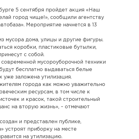
бурге 5 сентября пройдет акция «Наш
елай город чище!», сообщили агентству
тобаза». Мероприятие начнется в 13
з мусора дома, улицы и другие фигуры.
аться коробки, пластиковые бутылки,
ринесут с собой.
а современной мусороуборочной техники
будут бесплатно выдаваться белые
х уже заложена утилизация.
ь жителям города как можно уважительно
веческим ресурсам, в том числе к
кисточек и красок, такой строительный
анс на вторую жизнь», – отмечают
 создан и представлен публике,
» устроят приборку на месте
правится на утилизацию.