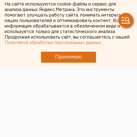
На сайте используются cookie-файлы и сервис для
заключения за убийство
анализа данных Яндекс.Метрика. Эти инструменты
помогают улучшать работу сайта, понимать интересы
односельчанки
наших пользователей и оптимизировать контент. Вся
информация обрабатывается в обезличенном виде и
используется только для статистического анализа.
В Тюменской области брат с сестрой
Продолжая использовать сайт, вы соглашаетесь с нашей
приговорены к 25 годам заключения за убийство
Политикой обработки персональных данных
.
односельчанки, сообщили агентству ЕАН в
пресс-службе прокуратуры Тюменской области.
Принимаю
В Тюменской области брат с сестрой приговорены к
25 годам заключения за убийство односельчанки,
сообщили агентству ЕАН в пресс-службе
прокуратуры Тюменской области.
Тюменский областной суд вынес приговор в
отношении 27-летнего Руслана Бигимбетова и его
родной сестры 26-летней Альфии Кодировой,
обвиняемых в убийстве в селе Иска
Нижнетавдинского района 53-летней женщины.
Вечером 17 октября 2009 года пожилая женщина