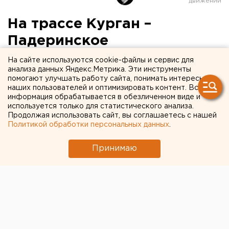
На трассе Курган –
Падеринское
перевернулась «Волга»:
На сайте используются cookie-файлы и сервис для
анализа данных Яндекс.Метрика. Эти инструменты
водитель погиб
помогают улучшать работу сайта, понимать интересы
наших пользователей и оптимизировать контент. Вся
информация обрабатывается в обезличенном виде и
На трассе Курган – Падеринское перевернулась
используется только для статистического анализа.
«Волга»: водитель погиб, а пассажиры вылетели
Продолжая использовать сайт, вы соглашаетесь с нашей
через стекла машины, сообщили агентству ЕАН в
Политикой обработки персональных данных
.
пресс-службе Главного управления МЧС России
по Курганской области.
Принимаю
На трассе Курган – Падеринское перевернулась
«Волга»: водитель погиб, а пассажиры вылетели
через стекла машины, сообщили агентству ЕАН в
пресс-службе Главного управления МЧС России по
Курганской области.