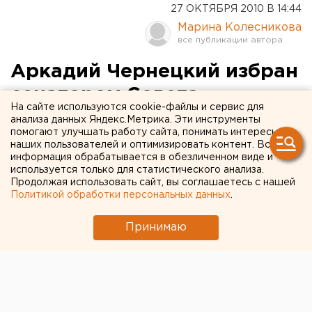
27 ОКТЯБРЯ 2010 В 14:44
Марина Колесникова
Аркадий Чернецкий избран
сенатором Совета
На сайте используются cookie-файлы и сервис для
федерации
анализа данных Яндекс.Метрика. Эти инструменты
помогают улучшать работу сайта, понимать интересы
наших пользователей и оптимизировать контент. Вся
Аркадий Чернецкий избран сенатором Совета
информация обрабатывается в обезличенном виде и
Федерации, сообщили агентству ЕАН в пресс-
используется только для статистического анализа.
Продолжая использовать сайт, вы соглашаетесь с нашей
службе администрации Екатеринбурга.
Политикой обработки персональных данных
.
Аркадий Чернецкий избран сенатором Совета
Принимаю
Федерации, сообщили агентству ЕАН в пресс-
службе администрации Екатеринбурга.
Совет федерации 27 октября рассмотрел вопрос «О
подтверждении и прекращении полномочий членов
Совета Федерации Федерального Собрания