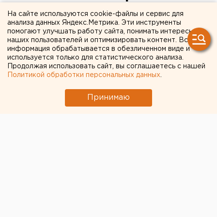
На сайте используются cookie-файлы и сервис для
Более чем на 10-15 процентов по сравнению с
анализа данных Яндекс.Метрика. Эти инструменты
аналогичным периодом 2009 года снизились
помогают улучшать работу сайта, понимать интересы
наших пользователей и оптимизировать контент. Вся
темпы развития ломбардов Екатеринбурга,
информация обрабатывается в обезличенном виде и
сообщили агентству ЕАН в пресс-службе
используется только для статистического анализа.
заместителя главы города Виктора Контеева.
Продолжая использовать сайт, вы соглашаетесь с нашей
Политикой обработки персональных данных
.
Более чем на 10-15 процентов по сравнению с
Принимаю
аналогичным периодом 2009 года снизились темпы
развития ломбардов Екатеринбурга, сообщили
агентству ЕАН в пресс-службе заместителя главы
города Виктора Контеева.
Специалисты объясняют это явление, в первую
очередь, возвращением доступных потребительских
кредитов в банках Екатеринбурга и приближением
к насыщению рынка во вторую.
Так, на сегодняшний день в столице Среднего
Урала работает 135 ломбардов, из них 17 принимают
в залог автомобили, а еще пять позиционируют себя