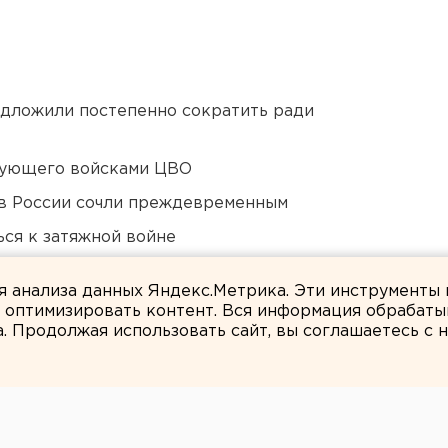
едложили постепенно сократить ради
дующего войсками ЦВО
в России сочли преждевременным
ся к затяжной войне
али о борьбе с желтой водой
ля анализа данных Яндекс.Метрика. Эти инструменты
и оптимизировать контент. Вся информация обрабаты
а. Продолжая использовать сайт, вы соглашаетесь с
Марина Колесникова