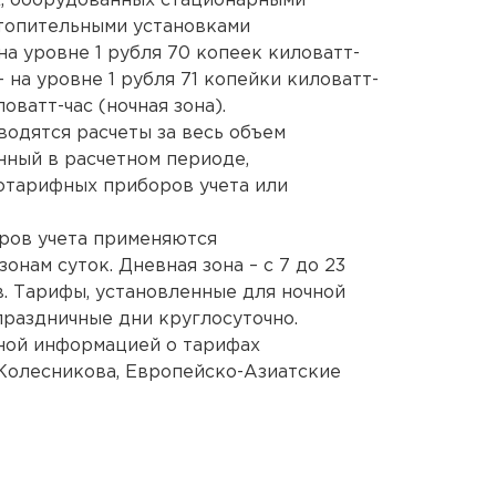
, оборудованных стационарными
отопительными установками
а уровне 1 рубля 70 копеек киловатт-
на уровне 1 рубля 71 копейки киловатт-
оватт-час (ночная зона).
одятся расчеты за весь объем
нный в расчетном периоде,
отарифных приборов учета или
ров учета применяются
нам суток. Дневная зона – с 7 до 23
сов. Тарифы, установленные для ночной
праздничные дни круглосуточно.
лной информацией о тарифах
 Колесникова, Европейско-Азиатские