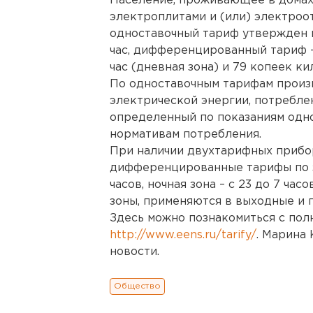
Население, проживающее в домах
электроплитами и (или) электро
одноставочный тариф утвержден н
час, дифференцированный тариф – 
час (дневная зона) и 79 копеек кил
По одноставочным тарифам произв
электрической энергии, потребле
определенный по показаниям одн
нормативам потребления.
При наличии двухтарифных прибо
дифференцированные тарифы по зо
часов, ночная зона – с 23 до 7 ча
зоны, применяются в выходные и 
Здесь можно познакомиться с по
http://www.eens.ru/tarify/
. Марина
новости.
Общество