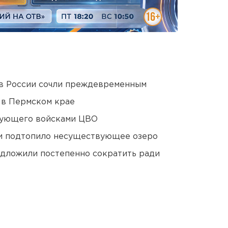
в России сочли преждевременным
 в Пермском крае
дующего войсками ЦВО
ти подтопило несуществующее озеро
едложили постепенно сократить ради