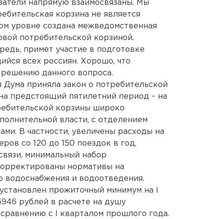
затели напрямую взаимосвязаны. Мы
ебительская корзина не является
ном уровне создана межведомственная
новой потребительской корзиной.
редь, примет участие в подготовке
ийся всех россиян. Хорошо, что
 решению данного вопроса.
я Дума приняла закон о потребительской
на предстоящий пятилетний период – на
отребительской корзины широко
полнительной власти, с отделением
ми. В частности, увеличены расходы на
ров со 120 до 150 поездок в год,
связи, минимальный набор
корректированы нормативы на
о водоснабжения и водоотведения.
установлен прожиточный минимум на I
 5946 рублей в расчете на душу
о сравнению с I кварталом прошлого года.