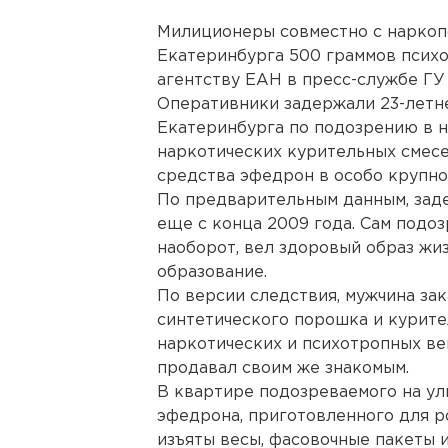
Милиционеры совместно с наркоп
Екатеринбурга 500 граммов псих
агентству ЕАН в пресс-службе Г
Оперативники задержали 23-летн
Екатеринбурга по подозрению в н
наркотических курительных смес
средства эфедрон в особо крупно
По предварительным данным, зад
еще с конца 2009 года. Сам подо
наоборот, вел здоровый образ жи
образование.
По версии следствия, мужчина за
синтетического порошка и курит
наркотических и психотропных ве
продавал своим же знакомым.
В квартире подозреваемого на у
эфедрона, приготовленного для р
изъяты весы, фасовочные пакеты и