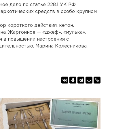
ое дело по статье 228.1 УК РФ
аркотических средств в особо крупном
ор короткого действия, кетон,
на. Жаргонное — «джеф», «мулька».
я в повышении настроения с
щительностью. Марина Колесникова,