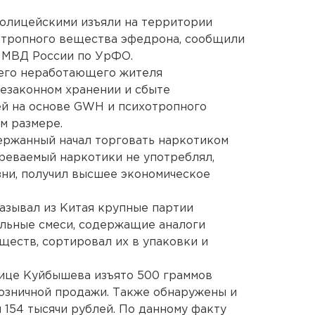
олицейскими изъяли на территории
отропного вещества эфедрона, сообщили
У МВД России по УрФО.
его неработающего жителя
езаконном хранении и сбыте
ей на основе GWH и психотропного
м размере.
ержанный начал торговать наркотиком
зреваемый наркотики не употреблял,
зни, получил высшее экономическое
казывал из Китая крупные партии
ельные смеси, содержащие аналоги
ществ, сортировал их в упаковки и
лице Куйбышева изъято 500 граммов
озничной продажи. Также обнаружены и
 154 тысячи рублей. По данному факту