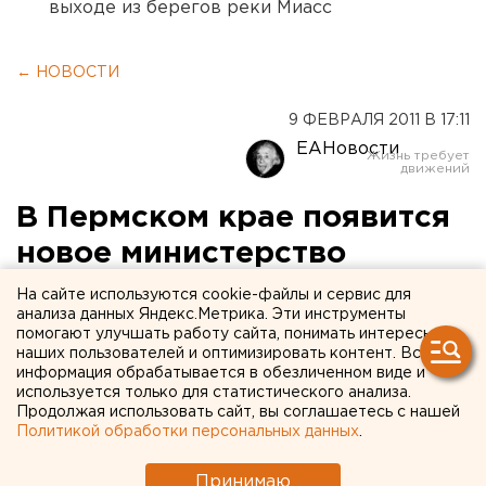
выходе из берегов реки Миасс
← НОВОСТИ
9 ФЕВРАЛЯ 2011 В 17:11
ЕАНовости
В Пермском крае появится
новое министерство
На сайте используются cookie-файлы и сервис для
В Пермском крае будет создано министерство
анализа данных Яндекс.Метрика. Эти инструменты
физической культуры и спорта, сообщили
помогают улучшать работу сайта, понимать интересы
наших пользователей и оптимизировать контент. Вся
агентству ЕАН в пресс-службе правительства
информация обрабатывается в обезличенном виде и
региона.
используется только для статистического анализа.
Продолжая использовать сайт, вы соглашаетесь с нашей
В Пермском крае будет создано министерство
Политикой обработки персональных данных
.
физической культуры и спорта, сообщили агентству
Принимаю
ЕАН в пресс-службе правительства региона.