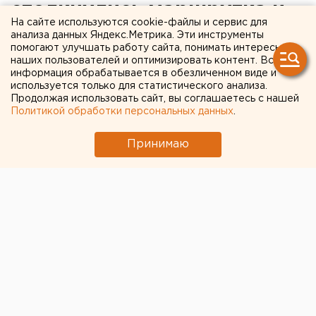
столкнулись маршрутка и
На сайте используются cookie-файлы и сервис для
грузовик. Есть погибшие
анализа данных Яндекс.Метрика. Эти инструменты
помогают улучшать работу сайта, понимать интересы
наших пользователей и оптимизировать контент. Вся
Серьезное дорожно-транспортное
информация обрабатывается в обезличенном виде и
происшествие произошло сегодня около 8.
используется только для статистического анализа.
Продолжая использовать сайт, вы соглашаетесь с нашей
Политикой обработки персональных данных
.
Серьезное дорожно-транспортное происшествие
произошло сегодня около 8.45 на Копейском шоссе
Принимаю
вблизи остановки общественного транспорта
«Механический завод», сообщили агентству ЕАН в
пресс-службе ГИБДД Челябинской области.
Водитель 1989 года рождении, управляя
маршрутной «ГАЗелью», совершил столкновение с
движущимся в попутном направлении грузовым
автомобилем «Мерседес». В результате дорожно-
транспортного происшествия женщина, пассажирка
маршрутки, от полученных травм скончалась на
месте, еще трое человек с травмами разной степени