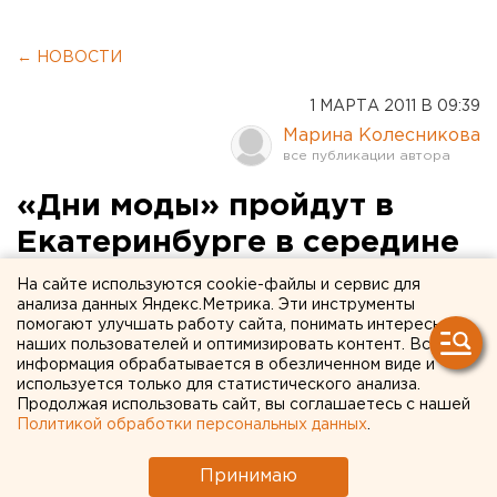
← НОВОСТИ
1 МАРТА 2011 В 09:39
Марина Колесникова
«Дни моды» пройдут в
Екатеринбурге в середине
апреля
На сайте используются cookie-файлы и сервис для
анализа данных Яндекс.Метрика. Эти инструменты
помогают улучшать работу сайта, понимать интересы
В Уральском государственном театре эстрады
наших пользователей и оптимизировать контент. Вся
11-14 апреля пройдет проект «Дни моды»,
информация обрабатывается в обезличенном виде и
сообщили агентству ЕАН в пресс-службе
используется только для статистического анализа.
Продолжая использовать сайт, вы соглашаетесь с нашей
заместителя главы администрации города
Политикой обработки персональных данных
.
Виктора Контеева.
Принимаю
В Уральском государственном театре эстрады 11-14