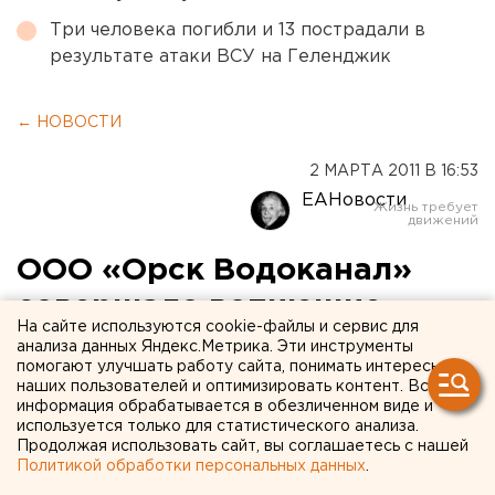
Три человека погибли и 13 пострадали в
результате атаки ВСУ на Геленджик
← НОВОСТИ
2 МАРТА 2011 В 16:53
ЕАНовости
ООО «Орск Водоканал»
совершало вопиющие
На сайте используются cookie-файлы и сервис для
нарушения
анализа данных Яндекс.Метрика. Эти инструменты
помогают улучшать работу сайта, понимать интересы
природоохранного
наших пользователей и оптимизировать контент. Вся
информация обрабатывается в обезличенном виде и
законодательства
используется только для статистического анализа.
Продолжая использовать сайт, вы соглашаетесь с нашей
Политикой обработки персональных данных
.
Орской межрайонной природоохранной