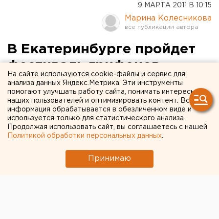
9 МАРТА 2011 В 10:15
Марина Колесникова
В Екатеринбурге пройдет
фестиваль грифонов
На сайте используются cookie-файлы и сервис для
анализа данных Яндекс.Метрика. Эти инструменты
В стенах Уральского государственного
помогают улучшать работу сайта, понимать интересы
педагогического университета пройдет
наших пользователей и оптимизировать контент. Вся
информация обрабатывается в обезличенном виде и
фестиваль в честь грифонов, сообщили
используется только для статистического анализа.
агентству ЕАН в пресс-службе вуза.
Продолжая использовать сайт, вы соглашаетесь с нашей
Политикой обработки персональных данных
.
В стенах Уральского государственного
педагогического университета пройдет фестиваль в
Принимаю
честь грифонов, сообщили агентству ЕАН в пресс-
службе вуза. В течение марта и апреля на
территории Екатеринбурга пройдет ряд
мероприятий посвященных этим мифическим
существам: выставка, флешмобы, конкурсы.