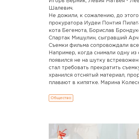
Игорь Верник, Левия Матвея - Ле
Шалевич.
Не дожили, к сожалению, до этог
прокуратора Иудеи Понтия Пилат
кота Бегемота, Борислав Брондук
Спартак Мишулин, сыгравший Арч
Съемки фильма сопровождали все
Например, когда снимали одну из
появился не на шутку встревоже
стал требовать прекратить съемку.
хранился отснятый материал, про
плавают в кипятке. Марина Колес
Общество