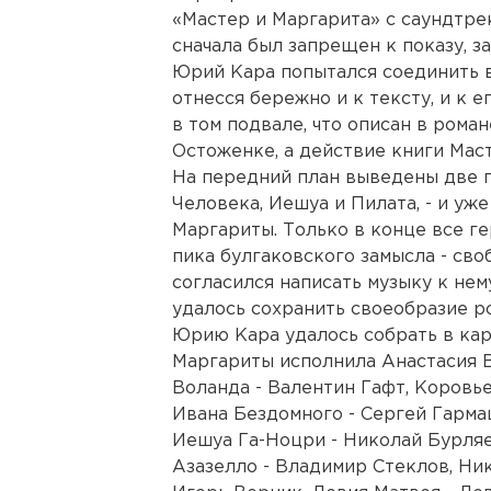
«Мастер и Маргарита» с саундтр
сначала был запрещен к показу, за
Юрий Кара попытался соединить в
отнесся бережно и к тексту, и к 
в том подвале, что описан в роман
Остоженке, а действие книги Маст
На передний план выведены две г
Человека, Иешуа и Пилата, - и уж
Маргариты. Только в конце все ге
пика булгаковского замысла - св
согласился написать музыку к нем
удалось сохранить своеобразие р
Юрию Кара удалось собрать в кар
Маргариты исполнила Анастасия В
Воланда - Валентин Гафт, Коровь
Ивана Бездомного - Сергей Гарма
Иешуа Га-Ноцри - Николай Бурляе
Азазелло - Владимир Стеклов, Ни