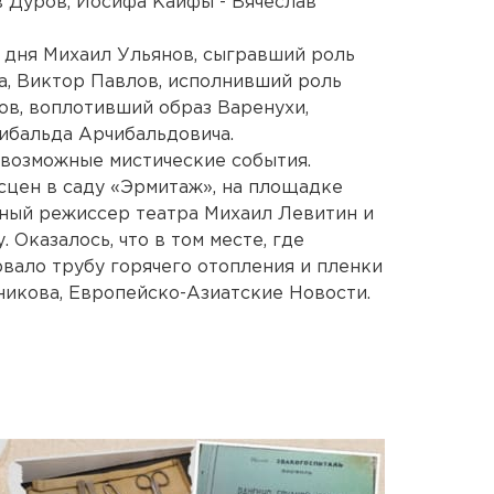
в Дуров, Иосифа Каифы - Вячеслав
о дня Михаил Ульянов, сыгравший роль
а, Виктор Павлов, исполнивший роль
ов, воплотивший образ Варенухи,
ибальда Арчибальдовича.
возможные мистические события.
 сцен в саду «Эрмитаж», на площадке
нный режиссер театра Михаил Левитин и
 Оказалось, что в том месте, где
рвало трубу горячего отопления и пленки
никова, Европейско-Азиатские Новости.