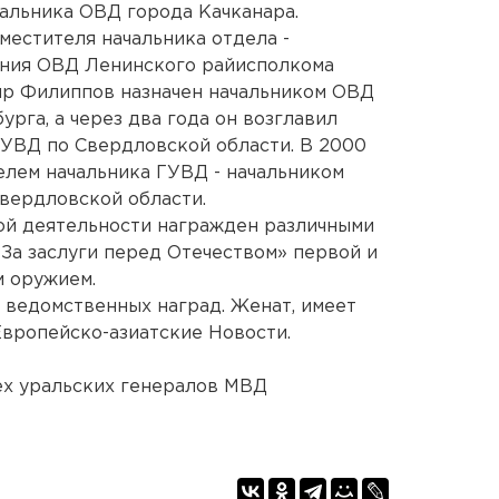
чальника ОВД города Качканара.
аместителя начальника отдела -
ения ОВД Ленинского райисполкома
ир Филиппов назначен начальником ОВД
рга, а через два года он возглавил
ГУВД по Свердловской области. В 2000
елем начальника ГУВД - начальником
вердловской области.
ой деятельности награжден различными
«За заслуги перед Отечеством» первой и
м оружием.
и ведомственных наград. Женат, имеет
Европейско-азиатские Новости.
х уральских генералов МВД