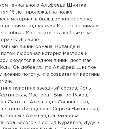
еком гениального Альфреда Шнитке
тем 16 лет пролежал на полке.
есь материал в большом киноромане,
его реалиям: подвальчик Мастера снимали
е, особняк Маргариты - в особняке на
ера - в Израиле.
лавные линии романа: Воланда и
е потом любовная история Мастера и
рои сходятся в одной линии, достигая
ободы. Он добавил, что Альфред Шнитке
у именно потому, что создателям картины
омана.
тине поистине звездный состав. Роль
ертинская, Мастера - Виктор Раков,
ева-Фагота - Александр Филиппенко,
ш, Степы Лиходеева - Сергей Никоненко,
в, Геллы - Александра Захарова,
канора Босого - Леонид Куравлев, Иуды -