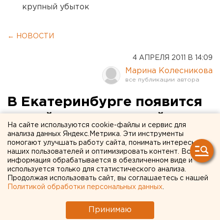
крупный убыток
← НОВОСТИ
4 АПРЕЛЯ 2011 В 14:09
Марина Колесникова
В Екатеринбурге появится
новый логистический центр
На сайте используются cookie-файлы и сервис для
анализа данных Яндекс.Метрика. Эти инструменты
В непосредственной близости от аэропорта
помогают улучшать работу сайта, понимать интересы
наших пользователей и оптимизировать контент. Вся
«Кольцово» ведется строительство
информация обрабатывается в обезличенном виде и
крупнейшего логистического комплекса
используется только для статистического анализа.
«Чкаловский», сообщили агентству ЕАН в пресс-
Продолжая использовать сайт, вы соглашаетесь с нашей
Политикой обработки персональных данных
.
службе одной из строительных компаний.
Принимаю
В непосредственной близости от аэропорта