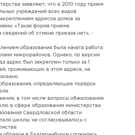
терства заявляют, что в 2010 году прием
льных учреждений всех видов
закреплением адресов домов за
ями. «Такая форма приема
 сведений об отмене приказа нет», -
влением образования была начата работа
лами микрорайонов. Однако, по версии
да адрес был закреплен только за 1
ей, проживающих в этом адресе, на
зовано.
образования, определяющее порядок
еля.
ения, в том числе вопросы обжалования
олю в сфере образования министерства
азования Свердловской области
теля школы, не согласовывалось с
омстве.
им образом в Екатеринбурге сложилась