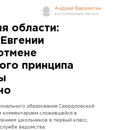
Андрей Варкентин
я области:
Евгении
отмене
ого принципа
ы
но
онального образования Свердловской
м комментарием сложившейся в
лением школьников в первый класс,
службе ведомства.