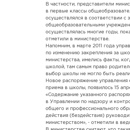
В частности, представители минис
в первые классы общеобразовате
осуществлялся в соответствии с 
общеобразовательными учреждени
осуществлялась многие годы, пока
отметили в министерстве.
Напомним, в марте 2011 года упра
по изменению закрепления за шко
министерства, имелись факты, ког
школой, там самым право родител
выбор школы не могло быть реали
Новое распоряжение управления 
приема в школы, появилось 15 апр
«Содержание указанного распоряж
в Управлении по надзору и контр
общего и профессионального обр
действия (бездействия) руководи
министерством», - отметили в вед
В министерстве считают, что так