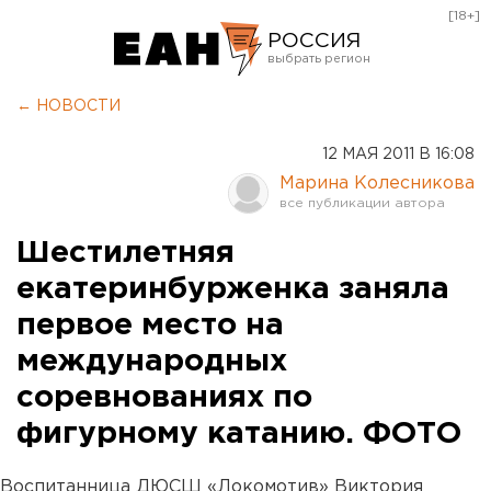
[18+]
РОССИЯ
Екатеринбург
← НОВОСТИ
Челябинск
12 МАЯ 2011 В 16:08
Курган
Марина Колесникова
Оренбург
Шестилетняя
екатеринбурженка заняла
первое место на
международных
соревнованиях по
фигурному катанию. ФОТО
Воспитанница ДЮСШ «Локомотив» Виктория