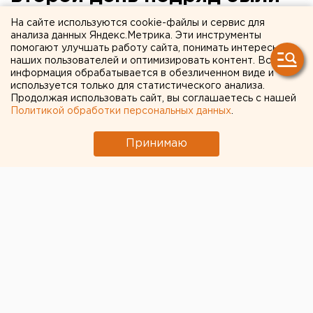
сорваны занятия. На этот
На сайте используются cookie-файлы и сервис для
анализа данных Яндекс.Метрика. Эти инструменты
раз - сотрудниками
помогают улучшать работу сайта, понимать интересы
наших пользователей и оптимизировать контент. Вся
прокуратуры
информация обрабатывается в обезличенном виде и
используется только для статистического анализа.
Сотрудники прокуратуры Верх-Исетского района
Продолжая использовать сайт, вы соглашаетесь с нашей
Политикой обработки персональных данных
.
Екатеринбурга 12 мая «сорвали» уроки в гимназии
«Менталитет», сообщили агентству ЕАН активисты
Принимаю
родительского комитета учебного заведения. Это
был второй день подряд, когда учебный процесс в
школе был приостановлен.
Результатом акции протеста родителей гимназии,
которые выступают против переезда
образовательного учреждения в другое знание,
расположенное на улице Ясной, 20, стал визит в
«Менталитет» сотрудников прокуратуры.
Напомним, 11 мая около 700 учеников гимназии
«Менталитет приняли участие в акции протеста: не