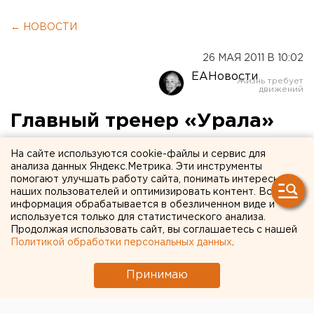
← НОВОСТИ
26 МАЯ 2011 В 10:02
ЕАНовости
Главный тренер «Урала»
не явился на пресс-
На сайте используются cookie-файлы и сервис для
конференцию после
анализа данных Яндекс.Метрика. Эти инструменты
помогают улучшать работу сайта, понимать интересы
поражения своей команды
наших пользователей и оптимизировать контент. Вся
информация обрабатывается в обезличенном виде и
используется только для статистического анализа.
Накануне футбольный клуб «Урал» потерпел
Продолжая использовать сайт, вы соглашаетесь с нашей
поражение в выездном матче от «Торпедо»
Политикой обработки персональных данных
.
(Владимир) со счетом 0-1, сообщили агентству
ЕАН в пресс-службе Футбольной национальной
Принимаю
лиги. Единственный гол был забит после подачи
углового.