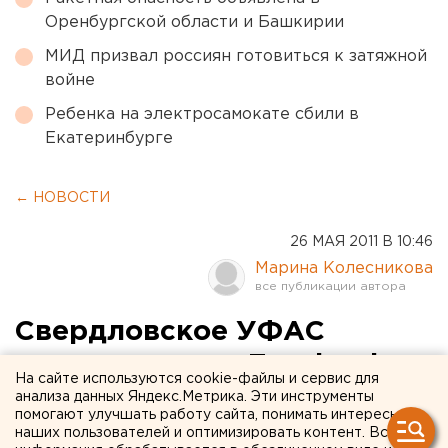
Оренбургской области и Башкирии
МИД призвал россиян готовиться к затяжной
войне
Ребенка на электросамокате сбили в
Екатеринбурге
← НОВОСТИ
26 МАЯ 2011 В 10:46
Марина Колесникова
Свердловское УФАС
теперь есть и в Facebook
На сайте используются cookie-файлы и сервис для
анализа данных Яндекс.Метрика. Эти инструменты
Свердловское УФАС России создало свою
помогают улучшать работу сайта, понимать интересы
наших пользователей и оптимизировать контент. Вся
страницу http://on.fb.me/mSm6jb в социальной