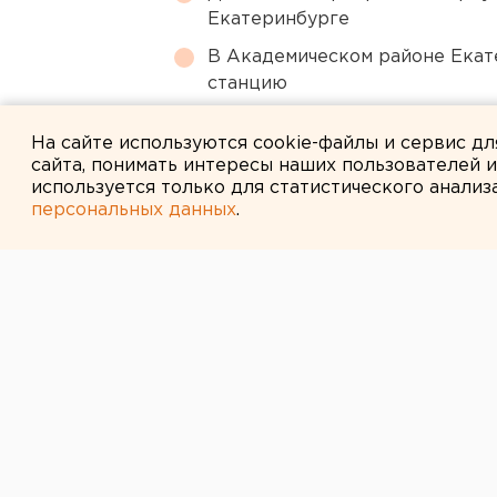
Екатеринбурге
В Академическом районе Екат
станцию
Ракетную опасность объявили
На сайте используются cookie-файлы и сервис д
сайта, понимать интересы наших пользователей 
используется только для статистического анализ
персональных данных
.
← НОВОСТИ
30 МАЯ 2011 В 15:00
Павел Зырянов
оценку попытк
парад в День 