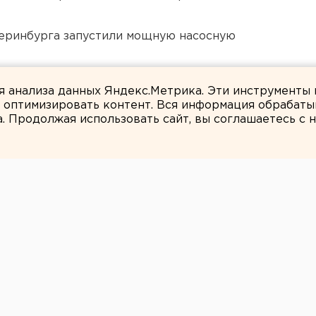
еринбурга запустили мощную насосную
 в Свердловской области
ля анализа данных Яндекс.Метрика. Эти инструменты
и оптимизировать контент. Вся информация обрабаты
а. Продолжая использовать сайт, вы соглашаетесь с
ЕАНовости
 даёт свою
е провести гей-
пограничника