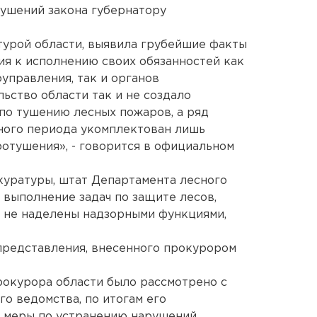
рушений закона губернатору
турой области, выявила грубейшие факты
ия к исполнению своих обязанностей как
управления, так и органов
ьство области так и не создало
по тушению лесных пожаров, а ряд
ного периода укомплектован лишь
отушения», - говорится в официальном
уратуры, штат Департамента лесного
 выполнение задач по защите лесов,
в не наделены надзорными функциями,
представления, внесенного прокурором
прокурора области было рассмотрено с
о ведомства, по итогам его
 меры по устранению нарушений.