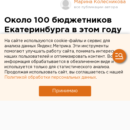
Марина Колесникова
Около 100 бюджетников
Екатеринбурга в этом году
смогут получить помощь в
На сайте используются cookie-файлы и сервис для
анализа данных Яндекс.Метрика. Эти инструменты
приобретении жилья
помогают улучшать работу сайта, понимать интересы
наших пользователей и оптимизировать контент. Вся
информация обрабатывается в обезличенном виде и
Около 100 работников бюджетной сферы в 2011 году
используется только для статистического анализа.
получат помощь в приобретении жилья в рамках
Продолжая использовать сайт, вы соглашаетесь с нашей
реализации положения «Об обеспечении отдельных
Политикой обработки персональных данных
.
категорий граждан доступным и комфортным
жильем на возмездной основе», сообщили агентству
Принимаю
ЕАН в пресс-службе администрации города.
Основная цель этого положения оказать помощь
молодым работникам бюджетной сферы в
приобретении жилья, отвечающего современным
требованиям комфортности.