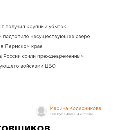
нт получил крупный убыток
ти подтопило несуществующее озеро
 в Пермском крае
в России сочли преждевременным
дующего войсками ЦВО
Марина Колесникова
товщиков