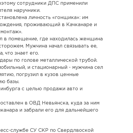
Поэтому сотрудники ДПС применили
теля наручники.
тановлена личность «гонщика»: им
 рождения, проживающий в Качканаре и
монтаж».
ел в помещение, где находилась женщина
сторожем. Мужчина начал связывать ее,
, что знает его.
удары по голове металлической трубой.
мобильный, и стационарный - мужчина сел
ятию, погрузил в кузов ценные
ю базы.
инбурга с целью продажи авто и
ставлен в ОВД Невьянска, куда за ним
канара и забрали его для дальнейшего
ресс-службе СУ СКР по Свердлвоской