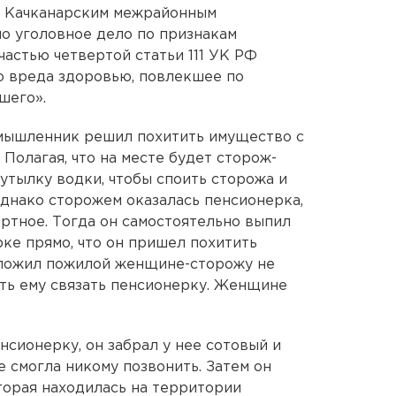
жа Качканарским межрайонным
о уголовное дело по признакам
астью четвертой статьи 111 УК РФ
 вреда здоровью, повлекшее по
шего».
умышленник решил похитить имущество с
 Полагая, что на месте будет сторож-
бутылку водки, чтобы споить сторожа и
днако сторожем оказалась пенсионерка,
иртное. Тогда он самостоятельно выпил
ке прямо, что он пришел похитить
ложил пожилой женщине-сторожу не
ть ему связать пенсионерку. Женщине
енсионерку, он забрал у нее сотовый и
 смогла никому позвонить. Затем он
торая находилась на территории