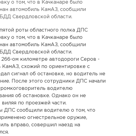
ку о том, что в Качканаре было
гнан автомобиль КамАЗ, сообщили
ИБДД Свердловской области.
 пятой роты областного полка ДПС
ку о том, что в Качканаре было
гнан автомобиль КамАЗ, сообщили
ИБДД Свердловской области.
а 266-ом километре автодороги Серов -
 КамАЗ, схожий по ориентировке с
дал сигнал об остановке, но водитель не
ние. После этого сотрудники ДПС начали
 громкоговоритель водителю
ания об остановке. Однако он не
 виляя по проезжей части.
ры ДПС сообщили водителю о том, что
 применено огнестрельное оружие,
иль вправо, совершил наезд на
лся.