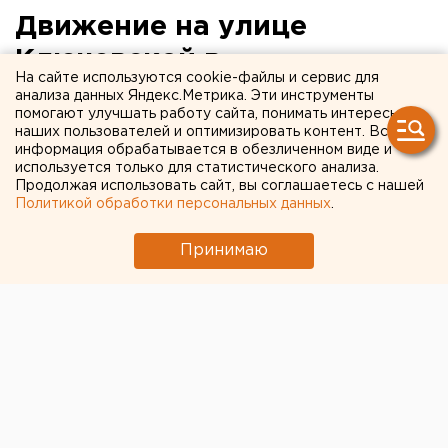
Движение на улице
Ключевской в
На сайте используются cookie-файлы и сервис для
Екатеринбурге закроется
анализа данных Яндекс.Метрика. Эти инструменты
помогают улучшать работу сайта, понимать интересы
на месяц
наших пользователей и оптимизировать контент. Вся
информация обрабатывается в обезличенном виде и
используется только для статистического анализа.
Движение транспорта на улице Ключевской на
Продолжая использовать сайт, вы соглашаетесь с нашей
участке от Рабочих до Торфорезов будет
Политикой обработки персональных данных
.
закрыто с 1 по 31 августа, сообщили агентству
ЕАН в пресс-службе администрации города.
Принимаю
Движение транспорта на улице Ключевской на
участке от Рабочих до Торфорезов будет закрыто с 1
по 31 августа, сообщили агентству ЕАН в пресс-
службе администрации города.
Перекрытие связано с прокладкой наружных
инженерных сетей к детскому саду на 95 мест по
улицам Рабочих и Ключевской в Верх-Исетском