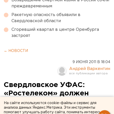
Возвращение смертной казни в России сочли
преждевременным
Ракетную опасность объявили в
Свердловской области
Сгоревший квартал в центре Оренбурга
застроят
← НОВОСТИ
9 ИЮНЯ 2011 В 18:04
Андрей Варкентин
Свердловское УФАС:
«Ростелеком» должен
перечислить в бюджет
На сайте используются cookie-файлы и сервис для
анализа данных Яндекс.Метрика. Эти инструменты
более полумиллиона
помогают улучшать работу сайта, понимать интересы