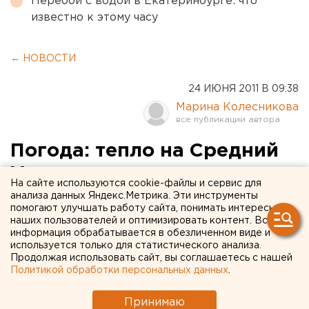
Перебои с водой в Екатеринбурге: что
известно к этому часу
← НОВОСТИ
24 ИЮНЯ 2011 В 09:38
Марина Колесникова
Погода: тепло на Средний
Урал идет с севера
На сайте используются cookie-файлы и сервис для
анализа данных Яндекс.Метрика. Эти инструменты
В ближайшие дни на севере Свердловской
помогают улучшать работу сайта, понимать интересы
наших пользователей и оптимизировать контент. Вся
области под влиянием опускающегося с севера
информация обрабатывается в обезличенном виде и
антициклона погода наладится, сообщили
используется только для статистического анализа.
агентству ЕАН в Свердловском
Продолжая использовать сайт, вы соглашаетесь с нашей
Политикой обработки персональных данных
.
гидрометеоцентре.
Принимаю
В ближайшие дни на севере Свердловской области