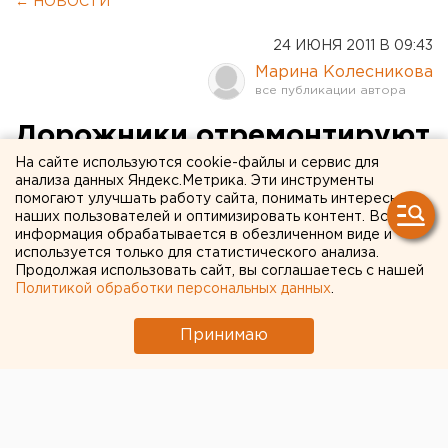
← НОВОСТИ
24 ИЮНЯ 2011 В 09:43
Марина Колесникова
Дорожники отремонтируют
улицу Кирова в
На сайте используются cookie-файлы и сервис для
анализа данных Яндекс.Метрика. Эти инструменты
Екатеринбурге
помогают улучшать работу сайта, понимать интересы
наших пользователей и оптимизировать контент. Вся
информация обрабатывается в обезличенном виде и
В Екатеринбурге для проведения ремонтных
используется только для статистического анализа.
Продолжая использовать сайт, вы соглашаетесь с нашей
работ дорожного полотна закрылась улица
Политикой обработки персональных данных
.
Кирова, сообщили агентству ЕАН в пресс-
службе администрации города. Специалисты
Принимаю
дорожно-строительного управления приступят к
ремонту после 10 часов утра.
В Екатеринбурге для проведения ремонтных работ
дорожного полотна закрылась улица Кирова,