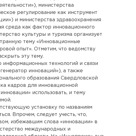
ятельности»), министерства
ческое регулирование как инструмент
ции») и министерства здравоохранения
ая среда как фактор инновационного
стерство культуры и туризма организует
остранную тему «Инновационные
ровой опыт». Отметим, что ведомству
аскрыть эту тему.
о информационных технологий и связи
генератор инноваций»), а также
онального образования Свердловской
вка кадров для инновационной
инновации» использовать, и тему
имой.
етствующую установку по названиям
ься. Впрочем, следует учесть, что,
вом, избежавшим слова «инновации» в
истерство международных и