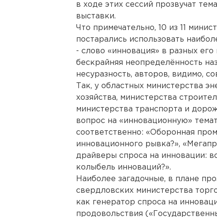
в ходе этих сессий прозвучат тем
выставки.
Что примечательно, 10 из 11 мини
постарались использовать наибол
- слово «инновация» в разных его
бескрайняя неопределённость назв
несуразность, авторов, видимо, с
Так, у областных министерства э
хозяйства, министерства строител
министерства транспорта и дорож
вопрос на «инновационную» темат
соответственно: «Оборонная про
инновационного рывка?», «Мегап
драйверы спроса на инновации: во
колыбель инноваций?».
Наиболее загадочные, в плане про
свердловских министерства торго
как генератор спроса на инноваци
продовольствия («Государственны