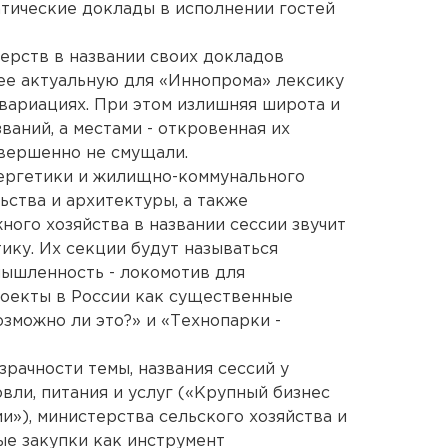
атические доклады в исполнении гостей
стерств в названии своих докладов
ее актуальную для «Иннопрома» лексику
 вариациях. При этом излишняя широта и
аний, а местами - откровенная их
овершенно не смущали.
нергетики и жилищно-коммунального
ьства и архитектуры, а также
ного хозяйства в названии сессии звучит
ику. Их секции будут называться
мышленность - локомотив для
роекты в России как существенные
зможно ли это?» и «Технопарки -
зрачности темы, названия сессий у
вли, питания и услуг («Крупный бизнес
и»), министерства сельского хозяйства и
е закупки как инструмент