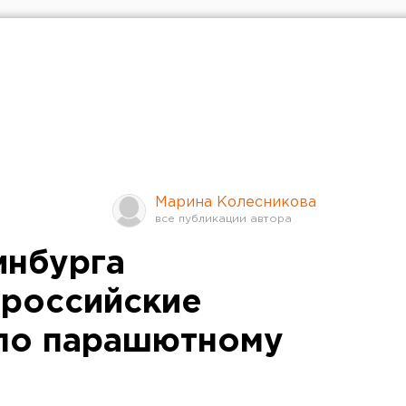
Марина Колесникова
инбурга
ероссийские
по парашютному