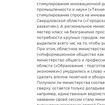
стимулирования инновационной де
промышленности и науки («Техни
стимулирования спроса на иннова
Свердловской области («Городск
развития»). А региональное мини
мастер-класс на безгранично пр
потребности крупных городов: ми
выделили всего час на то, чтобы р
При этом, областное министерств
(«Информационное общество как 
министерство общего и професси
области («Образование - подгото
экономики») умудрились и слово «
сделать вполне понятной и обозр
Получили ли министерства соотв
сверху, остается только догадыват
например, единственным ведомст
названии своей сессии стало мин