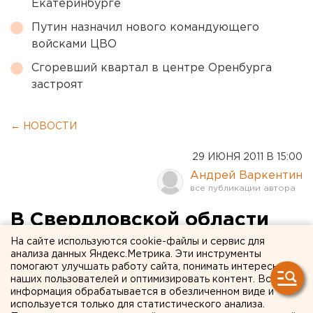
Екатеринбурге
Путин назначил нового командующего
войсками ЦВО
Сгоревший квартал в центре Оренбурга
застроят
← НОВОСТИ
29 ИЮНЯ 2011 В 15:00
Андрей Варкентин
В Свердловской области
опять начали гореть леса
На сайте используются cookie-файлы и сервис для
анализа данных Яндекс.Метрика. Эти инструменты
помогают улучшать работу сайта, понимать интересы
На территории Сотринского лесничества
наших пользователей и оптимизировать контент. Вся
информация обрабатывается в обезличенном виде и
(муниципальное образование - Серовский район)
используется только для статистического анализа.
с утра начался лесной пожар на площади 7,5