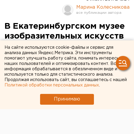
Марина Колесникова
В Екатеринбургском музее
изобразительных искусств
открывается выставка
На сайте используются cookie-файлы и сервис для
анализа данных Яндекс.Метрика. Эти инструменты
японских цветных офортов
помогают улучшать работу сайта, понимать интересы
наших пользователей и оптимизировать контент. Вся
информация обрабатывается в обезличенном виде и
В Екатеринбургском музее изобразительных
используется только для статистического анализа.
искусств 8 июля открывается выставка японских
Продолжая использовать сайт, вы соглашаетесь с нашей
цветных офортов, сообщили агентству ЕАН в пресс-
Политикой обработки персональных данных
.
службе учреждения культуры. Офорт - вид гравюры
на металле. Интересно, что углубленные элементы
Принимаю
печатной формы создаются путем травления
металла кислотами.
В экспозиции представлена серия цветных офортов,
сделанная по сюжетам классического японского