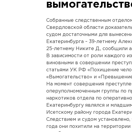
вымогательств
Собранные следственным отделом
Свердловской области доказател
судом достаточными для вынесен
Екатеринбурга – 39-летнему Алекс
25-летнему Никите Д., сообщили 
В зависимости от роли каждого и
виновными в совершении преступ
статьями УК РФ «Похищение челов
«Вымогательство» и «Превышение
На момент совершения преступле
оперуполномоченным группы по п
наркотиков отдела по оперативн
Екатеринбургу являлся и младши
Исетскому району города Екатери
Следствием и судом установлено, 
года они похитили на территори