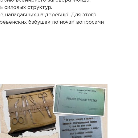
еорию всемирного заговора Фонда
ь силовых структур.
те нападавших на деревню. Для этого
еревенских бабушек по ночам вопросами