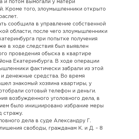
 и потом вымогали у матери
й. Кроме того, злоумышленники открыто
раслет.
ать сообщила в управление собственной
ой области, после чего злоумышленники
катеринбурга при попытке получения
же в ходе следствия был выявлен
ого проведения обыска в квартире
йона Екатеринбурга. В ходе операции
ышленники фактически забрали из этой
 и денежные средства. Во время
шел знакомый хозяина квартиры, у
тобрали сотовый телефон и деньги.
ния возбужденного уголовного дела, в
вием было инициировано избрание меры
д стражу.
ловного дела в суде Александру Г.
лишения свободы, гражданам К. и Д. – 8