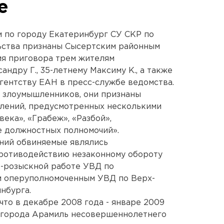
е
 по городу Екатеринбург СУ СКР по
ьства признаны Сысертским районным
ия приговора трем жителям
андру Г., 35-летнему Максиму К., а также
агентству ЕАН в пресс-службе ведомства.
з злоумышленников, они признаны
лений, предусмотренных несколькими
ека», «Грабеж», «Разбой»,
 должностных полномочий».
ний обвиняемые являлись
ротиводействию незаконному обороту
о-розыскной работе УВД по
м оперуполномоченным УВД по Верх-
нбурга.
что в декабре 2008 года - январе 2009
и города Арамиль несовершеннолетнего