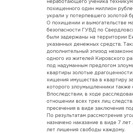
неработающего ученика техникума
похищенного один миллион рубле
украли у потерпевшего золотой б
О похищении и вымогательстве м
безопасности ГУВД по Свердловск
были задержаны на территории Е
указанных денежных средств. Так
дополнительный эпизод незаконн
одного из жителей Кировского ра
под надуманным предлогом злоум
квартиры золотые драгоценности
хищения имущества в квартиру за
которого злоумышленники также о
Впоследствии, в ходе расследова
отношении всех трех лиц следст
пресечения в виде заключения по
По результатам рассмотрения уго
назначено наказание в виде 7 лет 
лет лишения свободы каждому.