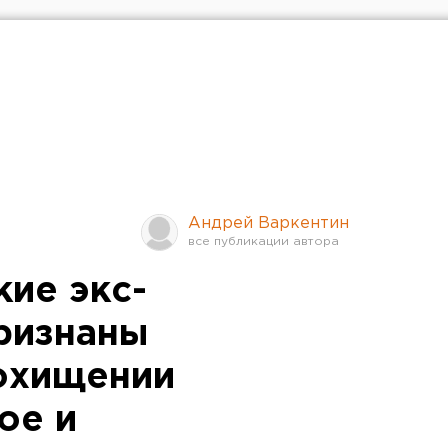
Андрей Варкентин
кие экс-
ризнаны
охищении
ое и