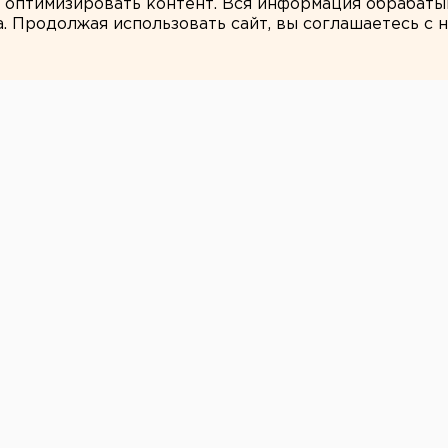
и оптимизировать контент. Вся информация обрабаты
а. Продолжая использовать сайт, вы соглашаетесь с
Марина Колесникова
копки Уктусского
 месте Уктусского завода, сообщили
зея истории Екатеринбурга. Завод был
алась горная канцелярия, откуда
скими и сибирскими заводами.
охранившиеся фрагменты бревенчато-
оделательного и золотодобывающего
вятнадцатого веков.
анилище Музея истории Екатеринбурга,