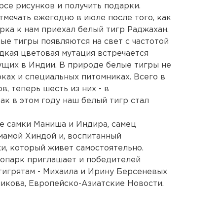
рсе рисунков и получить подарки.
тмечать ежегодно в июле после того, как
рка к нам приехал белый тигр Раджахан.
ые тигры появляются на свет с частотой
редкая цветовая мутация встречается
вущих в Индии. В природе белые тигры не
рках и специальных питомниках. Всего в
в, теперь шесть из них - в
ак в этом году наш белый тигр стал
ве самки Маниша и Индира, самец
мамой Хиндой и, воспитанный
и, который живет самостоятельно.
оопарк приглашает и победителей
тигрятам - Михаила и Ирину Берсеневых
икова, Европейско-Азиатские Новости.