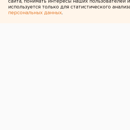
сайта, понимать интересы наших пользователей 
используется только для статистического анализ
персональных данных
.
← НОВОСТИ
15 ИЮЛЯ 2011 В 11:37
Завершены рас
завода
Археологи завершили раскопки на
агентству ЕАН в пресс-службе Му
основан в 1702 году, там располаг
исходило управление всеми ураль
В ходе работ были обнаружены с
земляной плотины и следы желез
производств восемнадцатого и де
Все находки уже перевезены в хр