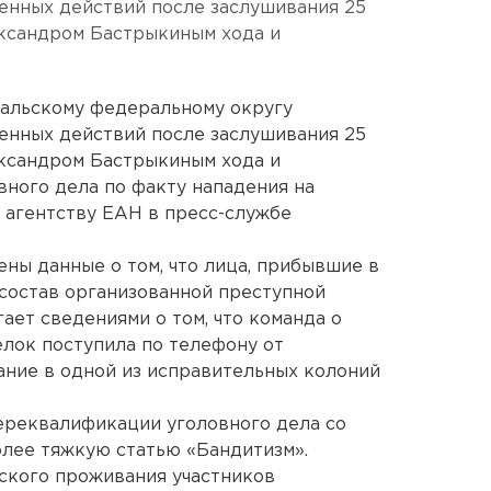
енных действий после заслушивания 25
ксандром Бастрыкиным хода и
альскому федеральному округу
енных действий после заслушивания 25
ксандром Бастрыкиным хода и
вного дела по факту нападения на
 агентству ЕАН в пресс-службе
ены данные о том, что лица, прибывшие в
 состав организованной преступной
ает сведениями о том, что команда о
елок поступила по телефону от
ние в одной из исправительных колоний
ереквалификации уголовного дела со
олее тяжкую статью «Бандитизм».
ского проживания участников