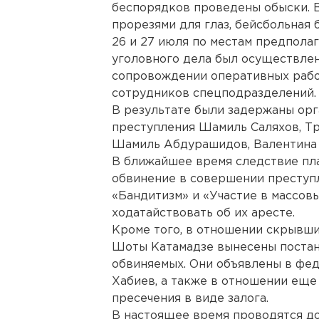
беспорядков проведены обыски. В
прорезями для глаз, бейсбольная 
26 и 27 июля по местам предпола
уголовного дела был осуществлен
сопровождении оперативных раб
сотрудников спецподразделений.
В результате были задержаны орг
преступления Шамиль Саляхов, Т
Шамиль Абдурашидов, Валентина 
В ближайшее время следствие пл
обвинение в совершении преступ
«Бандитизм» и «Участие в массовы
ходатайствовать об их аресте.
Кроме того, в отношении скрывши
Шоты Катамадзе вынесены постано
обвиняемых. Они объявлены в фед
Хабиев, а также в отношении еще
пресечения в виде залога.
В настоящее время проводятся до