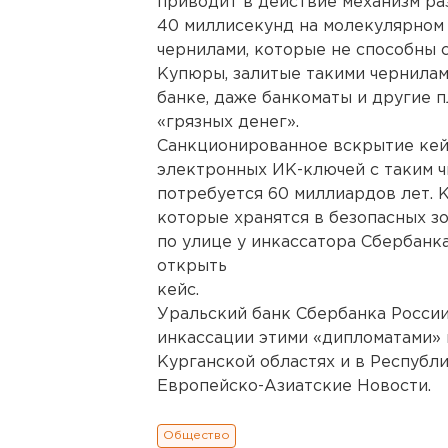
приводит в действие механизм ра
40 миллисекунд на молекулярном
чернилами, которые не способны 
Купюры, залитые такими чернилами
банке, даже банкоматы и другие 
«грязных денег».
Санкционированное вскрытие кей
электронных ИК-ключей с таким ч
потребуется 60 миллиардов лет. 
которые хранятся в безопасных з
по улице у инкассатора Сбербанк
открыть
кейс.
Уральский банк Сбербанка России
инкассации этими «дипломатами» 
Курганской областях и в Республ
Европейско-Азиатские Новости.
Общество