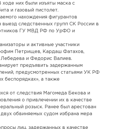
 ходе них были изъяты маска с
бита и газовый пистолет.
гаемого нахождения фигурантов
 выезд следственных групп СК России в
отников ГУ МВД РФ по УрФО и
анизаторы и активные участники
рофим Петрищев, Кардаш Фатахов,
Лебедева и Федорис Валиев.
анирует предъявить задержанным
лений, предусмотренных статьями УК РФ
х беспорядках», а также
хся от следствия Магомеда Бекова и
вления о привлечении их в качестве
еральный розыск. Ранее был арестован
 двух обвиняемых судом избрана мера
просы лиц, задержанных в качестве