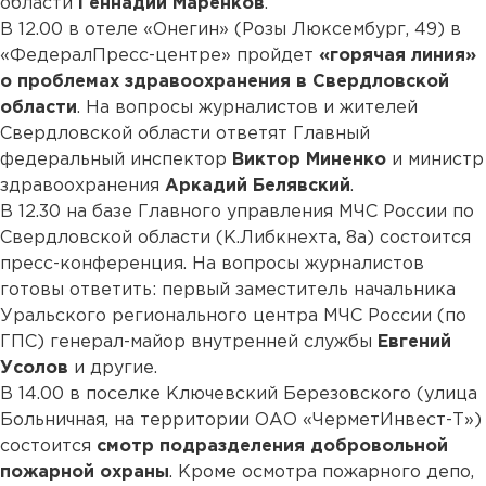
области
Геннадий Маренков
.
В 12.00 в отеле «Онегин» (Розы Люксембург, 49) в
«ФедералПресс-центре» пройдет
«горячая линия»
о проблемах здравоохранения в Свердловской
области
. На вопросы журналистов и жителей
Свердловской области ответят Главный
федеральный инспектор
Виктор Миненко
и министр
здравоохранения
Аркадий Белявский
.
В 12.30 на базе Главного управления МЧС России по
Свердловской области (К.Либкнехта, 8а) состоится
пресс-конференция. На вопросы журналистов
готовы ответить: первый заместитель начальника
Уральского регионального центра МЧС России (по
ГПС) генерал-майор внутренней службы
Евгений
Усолов
и другие.
В 14.00 в поселке Ключевский Березовского (улица
Больничная, на территории ОАО «ЧерметИнвест-Т»)
состоится
смотр подразделения добровольной
пожарной охраны
. Кроме осмотра пожарного депо,