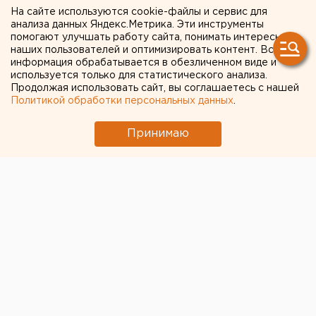
На сайте используются cookie-файлы и сервис для
В течение трех лет все дети-сироты и дети,
анализа данных Яндекс.Метрика. Эти инструменты
оставшиеся без попечения родителей, должны быть
помогают улучшать работу сайта, понимать интересы
наших пользователей и оптимизировать контент. Вся
обеспечены жильем. Такое поручение дал
информация обрабатывается в обезличенном виде и
губернатор Александр Мишарин областному
используется только для статистического анализа.
правительству, сообщили агентству ЕАН в
Продолжая использовать сайт, вы соглашаетесь с нашей
Политикой обработки персональных данных
.
департаменте информационной политики
губернатора.
Принимаю
28 июля председатель правительства
Свердловской области Анатолий Гредин провел
совещание, где обсуждались вопросы реализации
программы «Социальная защита населения и
социальная поддержка инвалидов в Свердловской
области» на 2011-2015 годы» в части обеспечения
жильем детей-сирот и детей, оставшихся без
попечения родителей.
В текущем году на строительство и покупку 846
квартир направлено 550 миллионов рублей.
Поскольку бюджетных средств, выделяемых на