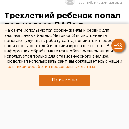
Трехлетний ребенок попал
под колеса ВАЗа в
На сайте используются cookie-файлы и сервис для
Екатеринбурге
анализа данных Яндекс.Метрика. Эти инструменты
помогают улучшать работу сайта, понимать интересы
наших пользователей и оптимизировать контент. Вся
Накануне вечером в Екатеринбурге в аварии
информация обрабатывается в обезличенном виде и
пострадал ребенок, сообщили агентству ЕАН в
используется только для статистического анализа.
Продолжая использовать сайт, вы соглашаетесь с нашей
пресс-службе ГИБДД города. На нерегулируемом
Политикой обработки персональных данных
.
пешеходном переходе по Орджоникидзе, 12 было
зафиксировано дорожно-транспортное
Принимаю
происшествие с участием трехлетнего ребенка.
Шестидесятилетний водитель автомашины
ВАЗ-2108, двигаясь по улице Орджоникидзе со
стороны улицы Кировоградская в сторону улицы
Красных партизан, допустил наезд на ребенка-
пешехода. Мальчик со своей тринадцатилетней