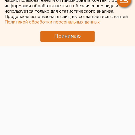
наших пользователей и оптимизировать контент. Вся
закрыт в конце недели
информация обрабатывается в обезличенном виде и
используется только для статистического анализа.
Продолжая использовать сайт, вы соглашаетесь с нашей
Ограничение связано с прокладкой наружных
Политикой обработки персональных данных
.
инженерных сетей к строящемуся жилому дому на
улице Шейнкмана. Объезд организован по
Принимаю
Куйбышева, Московской, Большакова и Посадской.
Марина Колесникова, Европейско-Азиатские
Новости.
Общество