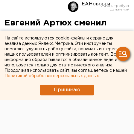
ЕАНовости
Евгений Артюх сменил
политориентацию
На сайте используются cookie-файлы и сервис для
анализа данных Яндекс.Метрика. Эти инструменты
Депутат Свердловской областной думы от КПРФ
помогают улучшать работу сайта, понимать интересы
Евгений Артюх сменил свой политический курс - он
наших пользователей и оптимизировать контент. Вся
информация обрабатывается в обезличенном виде и
ушел от коммунистов и вступил в «Общероссийский
используется только для статистического анализа.
народный фронт». Напомним, эта организация была
Продолжая использовать сайт, вы соглашаетесь с нашей
создана перед выборами председателем партии
Политикой обработки персональных данных
.
«Единая Россия» Владимиром Путиным. Целью ее
Принимаю
создания, по словам российского премьера, стало
вовлечение в политическую жизнь страны широких
народных масс и общественных организаций.
В ОНФ Евгений Артюх вошел как руководитель
Свердловского регионального отделения
«Общероссийской общественной организации