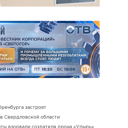
Оренбурга застроят
 в Свердловской области
ты взорвали создателя дрона «Упырь»