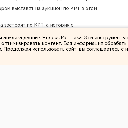
ором выставят на аукцион по КРТ в этом
 застроят по КРТ, а история с
ля анализа данных Яндекс.Метрика. Эти инструменты
и оптимизировать контент. Вся информация обрабаты
а. Продолжая использовать сайт, вы соглашаетесь с
Марина Колесникова
астырская заимка
урья
масштабной