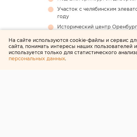
Участок с челябинским элеват
году
Исторический центр Оренбурга
небоскребами — на паузе
На сайте используются cookie-файлы и сервис д
сайта, понимать интересы наших пользователей 
используется только для статистического анализ
персональных данных
.
← НОВОСТИ
11 АВГУСТА 2011 В 14:15
Актайская мон
вблизи Верхот
подвергнется 