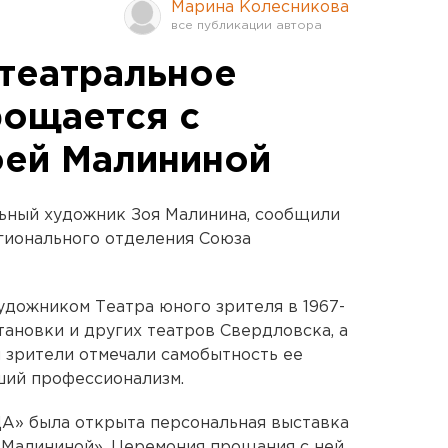
Марина Колесникова
театральное
ощается с
оей Малининой
льный художник Зоя Малинина, сообщили
гионального отделения Союза
удожником Театра юного зрителя в 1967-
тановки и других театров Свердловска, а
и зрители отмечали самобытность ее
ший профессионализм.
«ДА» была открыта персональная выставка
 Малининой». Церемония прощания с ней