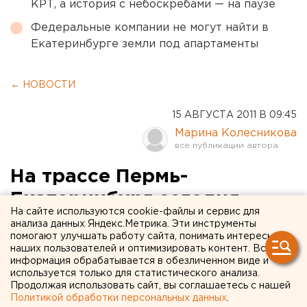
КРТ, а история с небоскребами — на паузе
Федеральные компании не могут найти в
Екатеринбурге земли под апартаменты
← НОВОСТИ
15 АВГУСТА 2011 В 09:45
Марина Колесникова
На трассе Пермь-
Екатеринбург сегодня
На сайте используются cookie-файлы и сервис для
ночью в ДТП погибли три
анализа данных Яндекс.Метрика. Эти инструменты
помогают улучшать работу сайта, понимать интересы
человека
наших пользователей и оптимизировать контент. Вся
информация обрабатывается в обезличенном виде и
используется только для статистического анализа.
На трассе Пермь-Екатеринбург ночью 15 августа
Продолжая использовать сайт, вы соглашаетесь с нашей
погибли три человека, сообщили агентству ЕАН в
Политикой обработки персональных данных
.