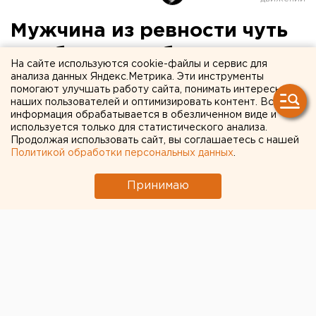
Мужчина из ревности чуть
не убил возлюбленную
На сайте используются cookie-файлы и сервис для
анализа данных Яндекс.Метрика. Эти инструменты
В Екатеринбурге задержан мужчина, ранивший
помогают улучшать работу сайта, понимать интересы
наших пользователей и оптимизировать контент. Вся
троих человек ножом, сообщили агентству ЕАН
информация обрабатывается в обезличенном виде и
в службе спасения «СОВА».
используется только для статистического анализа.
Продолжая использовать сайт, вы соглашаетесь с нашей
В Екатеринбурге задержан мужчина, ранивший
Политикой обработки персональных данных
.
троих человек ножом, сообщили агентству ЕАН в
Принимаю
службе спасения «СОВА».
Инцидент произошел ночью на улице Шефской.
Сигнал поступил с объекта, находящегося под
охраной «СОВЫ» - там была нажата тревожная
кнопка.
В основу истории, ставшей криминальной, легли
чувства гражданина по отношению к бывшей
сожительнице. Узнав, где в этот момент находится