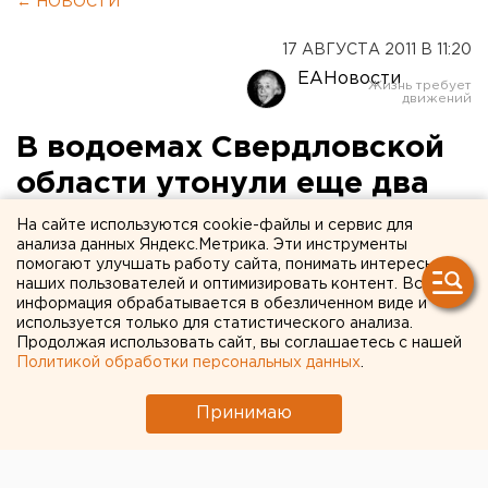
← НОВОСТИ
17 АВГУСТА 2011 В 11:20
ЕАНовости
В водоемах Свердловской
области утонули еще два
человека
На сайте используются cookie-файлы и сервис для
анализа данных Яндекс.Метрика. Эти инструменты
помогают улучшать работу сайта, понимать интересы
16 августа на реке Чернушка сотрудниками
наших пользователей и оптимизировать контент. Вся
муниципального учреждения «Служба спасения
информация обрабатывается в обезличенном виде и
города Нижний Тагил» было поднято тело
используется только для статистического анализа.
Продолжая использовать сайт, вы соглашаетесь с нашей
мальчика Ивана (8 лет), сообщили агентству ЕАН
Политикой обработки персональных данных
.
в пресс-службе ГУ МЧС России по Свердловской
области.
Принимаю
16 августа на реке Чернушка сотрудниками
муниципального учреждения «Служба спасения