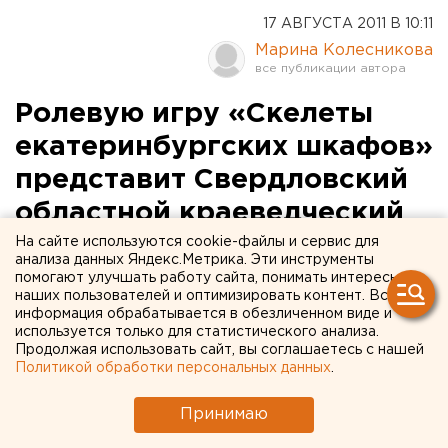
17 АВГУСТА 2011 В 10:11
Марина Колесникова
Ролевую игру «Скелеты
екатеринбургских шкафов»
представит Свердловский
областной краеведческий
музей
На сайте используются cookie-файлы и сервис для
анализа данных Яндекс.Метрика. Эти инструменты
помогают улучшать работу сайта, понимать интересы
Ролевую игру «Скелеты екатеринбургских
наших пользователей и оптимизировать контент. Вся
информация обрабатывается в обезличенном виде и
шкафов» представит Свердловский областной
используется только для статистического анализа.
краеведческий музей 20 августа, сообщили
Продолжая использовать сайт, вы соглашаетесь с нашей
агентству ЕАН в пресс-службе учреждения
Политикой обработки персональных данных
.
культуры. Действо продлится с 16 до 21 часа.
Принимаю
Ролевую игру «Скелеты екатеринбургских шкафов»