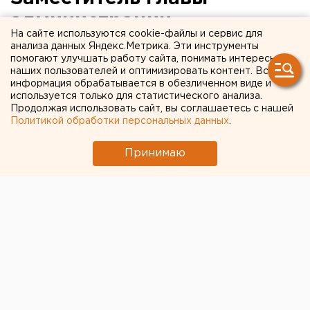
администрации
На сайте используются cookie-файлы и сервис для
Екатеринбурга Виктор
анализа данных Яндекс.Метрика. Эти инструменты
помогают улучшать работу сайта, понимать интересы
Контеев заключен под
наших пользователей и оптимизировать контент. Вся
информация обрабатывается в обезличенном виде и
стражу
используется только для статистического анализа.
Продолжая использовать сайт, вы соглашаетесь с нашей
Политикой обработки персональных данных
.
Решение суда обусловлено тем, что Виктор
Контеев является высокопоставленным
Принимаю
чиновником, обличенным властными
полномочиями, и способен повлиять на ход
следствия.
Верх-Исетский суд принял решение заключить под
стражу заместителя главы администрации
Екатеринбурга Виктора Контеева, передает
корреспондент ЕАН из здания суда. Решение суда
обусловлено тем, что Виктор Контеев является
высокопоставленным чиновником, обличенным